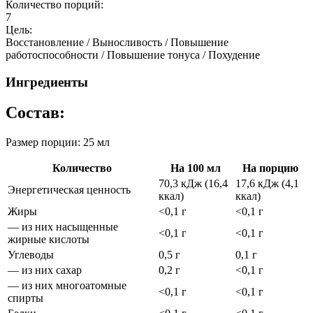
Количество порций:
7
Цель:
Восстановление / Выносливость / Повышение
работоспособности / Повышение тонуса / Похудение
Ингредиенты
Состав:
Размер порции: 25 мл
Количество
На 100 мл
На порцию
70,3 кДж (16,4
17,6 кДж (4,1
Энергетическая ценность
ккал)
ккал)
Жиры
<0,1 г
<0,1 г
— из них насыщенные
<0,1 г
<0,1 г
жирные кислоты
Углеводы
0,5 г
0,1 г
— из них сахар
0,2 г
<0,1 г
— из них многоатомные
<0,1 г
<0,1 г
спирты