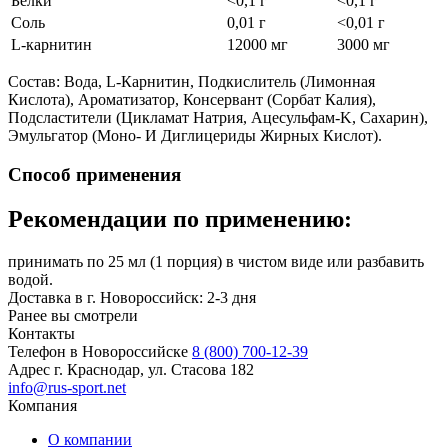
Белки
<0,1 г
<0,1 г
Соль
0,01 г
<0,01 г
L-карнитин
12000 мг
3000 мг
Состав: Вода, L-Карнитин, Подкислитель (Лимонная
Кислота), Ароматизатор, Консервант (Сорбат Калия),
Подсластители (Цикламат Натрия, Ацесульфам-K, Сахарин),
Эмульгатор (Моно- И Диглицериды Жирных Кислот).
Способ применения
Рекомендации по применению:
принимать по 25 мл (1 порция) в чистом виде или разбавить
водой.
Доставка в г. Новороссийск: 2-3 дня
Ранее вы смотрели
Контакты
Телефон в Новороссийске
8 (800) 700-12-39
Адрес
г. Краснодар, ул. Стасова 182
info@rus-sport.net
Компания
О компании