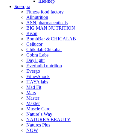
Шейкер
Бренды
Fitness food factory
Allnutrition
ASN pharmaceuticals
BIG MAN NUTRITION
Bison
BombBar & CHICALAB
Cellucor
Chikalab Chikabar
Cobra Labs
DayLight
Everbuild nutrition
Evergo
FitnesShock
HAYA labs
Mad Fit
Mars
Master
Maxler
Muscle Care
Nature`s Way
NATURE'S BEAUTY
Natures Plus
NOW