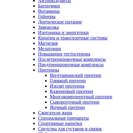
Антиоксиданты
Батончики
Витамины
Гейнеры
Диетическое питание
Заморозка
Изотоники и энергетики
Креатин и транспортные системы
Магнезия
Мелатонин
Повышение тестостерона
Послетренировочные комплексы
Предтренировочные комплексы
Протеины
Вегетарианский протеин
Говяжий протеин
Изолят протеина
Казеиновый протеин
Многокомпонентный протеин
Сывороточный протеин
Яичный протеин
Сжигатели жира
Специальные препараты
Спортивные напитки
Средства для суставов и связок