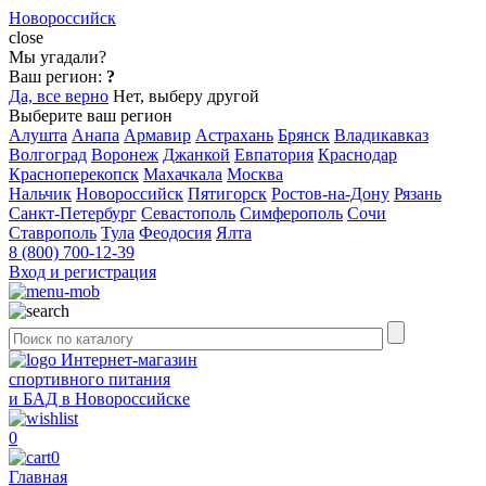
Новороссийск
close
Мы угадали?
Ваш регион:
?
Да, все верно
Нет, выберу другой
Выберите ваш регион
Алушта
Анапа
Армавир
Астрахань
Брянск
Владикавказ
Волгоград
Воронеж
Джанкой
Евпатория
Краснодар
Красноперекопск
Махачкала
Москва
Нальчик
Новороссийск
Пятигорск
Ростов-на-Дону
Рязань
Санкт-Петербург
Севастополь
Симферополь
Сочи
Ставрополь
Тула
Феодосия
Ялта
8 (800) 700-12-39
Вход и регистрация
Интернет-магазин
спортивного питания
и БАД в Новороссийске
0
0
Главная