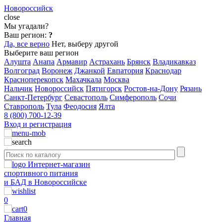
Новороссийск
close
Мы угадали?
Ваш регион:
?
Да, все верно
Нет, выберу другой
Выберите ваш регион
Алушта
Анапа
Армавир
Астрахань
Брянск
Владикавказ
Волгоград
Воронеж
Джанкой
Евпатория
Краснодар
Красноперекопск
Махачкала
Москва
Нальчик
Новороссийск
Пятигорск
Ростов-на-Дону
Рязань
Санкт-Петербург
Севастополь
Симферополь
Сочи
Ставрополь
Тула
Феодосия
Ялта
8 (800) 700-12-39
Вход и регистрация
Интернет-магазин
спортивного питания
и БАД в Новороссийске
0
0
Главная