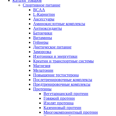
Каталог товаров
Спортивное питание
BCAA
L-Карнитин
Аксессуары
Аминокислотные комплексы
Антиоксиданты
Батончики
Витамины
Гейнеры
Диетическое питание
Заморозка
Изотоники и энергетики
Креатин и транспортные системы
Магнезия
Мелатонин
Повышение тестостерона
Послетренировочные комплексы
Предтренировочные комплексы
Протеины
Вегетарианский протеин
Говяжий протеин
Изолят протеина
Казеиновый протеин
Многокомпонентный протеин