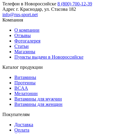
Способ применения:
кислотности; цикламат натрия,аспартам,ацесульфам
Телефон в Новороссийске
8 (800) 700-12-39
К,сахаринат натрия-подсластители; абрикосовый аромат;
Адрес
г. Краснодар, ул. Стасова 182
сорбат калия,бензоат натрия-консерванты.
Принимать 12,5 мл препарата 1 раз в день за полчаса приема
info@rus-sport.net
пищи или тренировки. Перед употреблением взбалтывать.
Компания
Продукт может быть растворен в воде.
О компании
Отзывы
Фотогалерея
Статьи
Магазины
Пункты выдачи в Новороссийске
Каталог продукции
Витамины
Протеины
BCAA
Мелатонин
Витамины для мужчин
Витамины для женщин
Покупателям
Доставка
Оплата