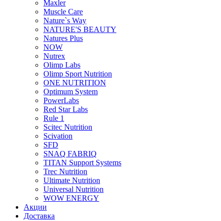
Maxler
Muscle Care
Nature`s Way
NATURE'S BEAUTY
Natures Plus
NOW
Nutrex
Olimp Labs
Olimp Sport Nutrition
ONE NUTRITION
Optimum System
PowerLabs
Red Star Labs
Rule 1
Scitec Nutrition
Scivation
SFD
SNAQ FABRIQ
TITAN Support Systems
Trec Nutrition
Ultimate Nutrition
Universal Nutrition
WOW ENERGY
Акции
Доставка