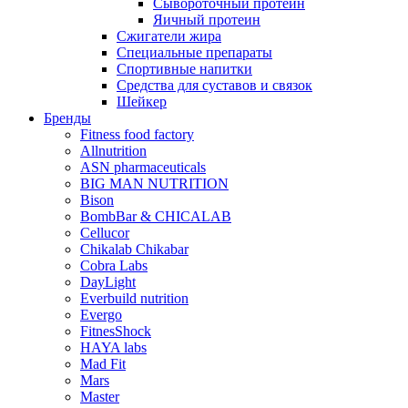
Сывороточный протеин
Яичный протеин
Сжигатели жира
Специальные препараты
Спортивные напитки
Средства для суставов и связок
Шейкер
Бренды
Fitness food factory
Allnutrition
ASN pharmaceuticals
BIG MAN NUTRITION
Bison
BombBar & CHICALAB
Cellucor
Chikalab Chikabar
Cobra Labs
DayLight
Everbuild nutrition
Evergo
FitnesShock
HAYA labs
Mad Fit
Mars
Master