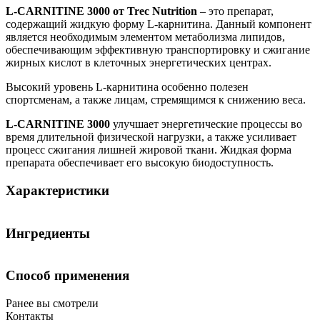
L-C
ARNITINE 3000 от Trec Nutrition
– это препарат,
содержащий жидкую форму L-карнитина. Данный компонент
является необходимым элементом метаболизма липидов,
обеспечивающим эффективную транспортировку и сжигание
жирных кислот в клеточных энергетических центрах.
Высокий уровень L-карнитина особенно полезен
спортсменам, а также лицам, стремящимся к снижению веса.
L-CARNITINE 3000
улучшает энергетические процессы во
время длительной физической нагрузки, а также усиливает
процесс сжигания лишней жировой ткани. Жидкая форма
препарата обеспечивает его высокую биодоступность.
Характеристики
Количество порций:
40
Ингредиенты
Цель:
Повышение работоспособности / Повышение тонуса /
Похудение
Способ применения
Состав:
Ранее вы смотрели
Очищенная вода-носитель; лимонная кислота-регулятор
Контакты