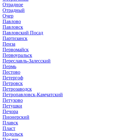
Отрадное
Отрадный
Очер
Павлово
Павловск
Павловский Посад
Партизанск
Пенза
Первомайск
Первоуральск
Переславль-Залесский
Пермь
Пестово
Петергоф
Петровск
Петрозаводск
Петропавловск-Камчатский
Петухово
Петушки
Печора
Пионерский
Плавск
Пласт
Подольск
Покачи