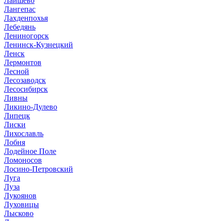
Лаишево
Лангепас
Лахденпохья
Лебедянь
Лениногорск
Ленинск-Кузнецкий
Ленск
Лермонтов
Лесной
Лесозаводск
Лесосибирск
Ливны
Ликино-Дулево
Липецк
Лиски
Лихославль
Лобня
Лодейное Поле
Ломоносов
Лосино-Петровский
Луга
Луза
Лукоянов
Луховицы
Лысково