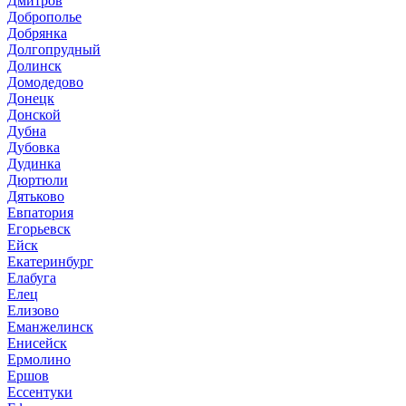
Дмитров
Доброполье
Добрянка
Долгопрудный
Долинск
Домодедово
Донецк
Донской
Дубна
Дубовка
Дудинка
Дюртюли
Дятьково
Евпатория
Егорьевск
Ейск
Екатеринбург
Елабуга
Елец
Елизово
Еманжелинск
Енисейск
Ермолино
Ершов
Ессентуки