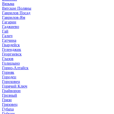
Вязьма
Вятские Поляны
Гаврилов Посад
Гаврилов-Ям
Гагарин
Гаджиево
Гай
Галич
Гатчина
Гвардейск
Геленджик
Георгиевск
Глазов
Голицыно
Горно-Алтайск
Горняк
Городец
Гороховец
Горячий Ключ
Грайворон
Грозный
Грязи
Грязовец
Губаха
Губкин