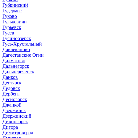
Губкинский
Гудермес
Гуково
Гулькевичи
Гурьевск
Гусев
Гусиноозерск
Гусь-Хрустальный
Давлеканово
Дагестанские Огни
Далматово
Дальнегорск
Дальнереченск
Данков
Дегтярск
Дедовск
Дербент
Десногорск
Джанкой
Дзержинск
Дзержинский
Дивногорск
Дигора
Димитровград