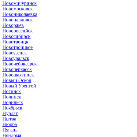
Новомичуринск
Новомосковск
Новониколаевка
Новопавловск
Новоржев
Новороссийск
Новосибирск
Новотроицк
Новотроицкое
Новоузенск
Новоуральск
Новочебоксарск
Новочеркасск
Новошахтинск
Новый Оскол
Новый Уренгой
Ногинск
Нолинск
Норильск
Ноябрьск
Нурлат
Нытва
Нюрба
Нягань
Няндома