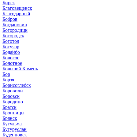
Бирск
Благовещенск
Благодарный
Бобров
Богданович
Богородицк
Богородск
Боготол
Богучар
Бодайбо
Бологое
Болотное
Большой Камень
Бор
Борзя
Борисоглебск
Боровичи
Боровск
Бородино
Братск
Бронницы
Брянск
Бугульма
Бугуруслан
Буденновск