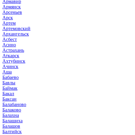
Армавир
Армянск
Арсеньев
Арск
Артем
Артемовский
Архангельск
Асбест
Асино
Астрахань
Аткарск
Ахтубинск
Ачинск
Аша
Бабаево
Бавлы
Баймак
Бакал
Баксан
Балабаново
Балаково
Балахна
Балашиха
Балашов
Балтийск