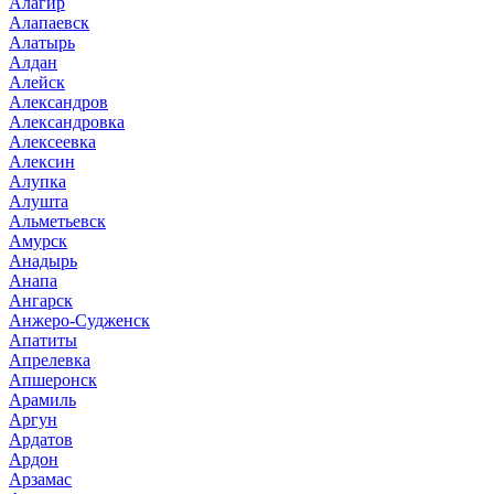
Алагир
Алапаевск
Алатырь
Алдан
Алейск
Александров
Александровка
Алексеевка
Алексин
Алупка
Алушта
Альметьевск
Амурск
Анадырь
Анапа
Ангарск
Анжеро-Судженск
Апатиты
Апрелевка
Апшеронск
Арамиль
Аргун
Ардатов
Ардон
Арзамас