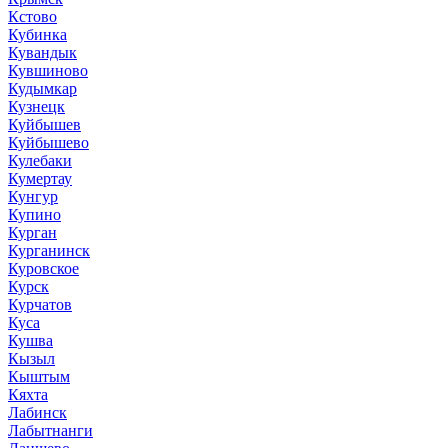
Кстово
Кубинка
Кувандык
Кувшиново
Кудымкар
Кузнецк
Куйбышев
Куйбышево
Кулебаки
Кумертау
Кунгур
Купино
Курган
Курганинск
Куровское
Курск
Курчатов
Куса
Кушва
Кызыл
Кыштым
Кяхта
Лабинск
Лабытнанги