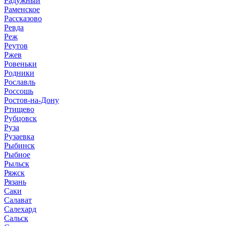
Радужный
Раменское
Рассказово
Ревда
Реж
Реутов
Ржев
Ровеньки
Родники
Рославль
Россошь
Ростов-на-Дону
Ртищево
Рубцовск
Руза
Рузаевка
Рыбинск
Рыбное
Рыльск
Ряжск
Рязань
Саки
Салават
Салехард
Сальск