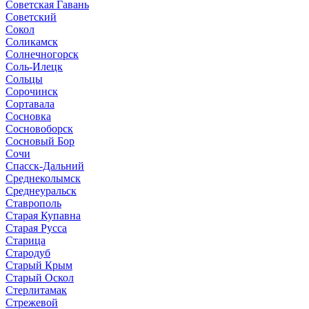
Советская Гавань
Советский
Сокол
Соликамск
Солнечногорск
Соль-Илецк
Сольцы
Сорочинск
Сортавала
Сосновка
Сосновоборск
Сосновый Бор
Сочи
Спасск-Дальний
Среднеколымск
Среднеуральск
Ставрополь
Старая Купавна
Старая Русса
Старица
Стародуб
Старый Крым
Старый Оскол
Стерлитамак
Стрежевой