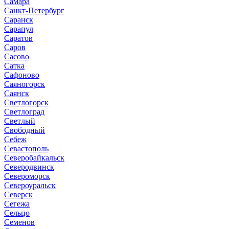
Самара
Санкт-Петербург
Саранск
Сарапул
Саратов
Саров
Сасово
Сатка
Сафоново
Саяногорск
Саянск
Светлогорск
Светлоград
Светлый
Свободный
Себеж
Севастополь
Северобайкальск
Северодвинск
Североморск
Североуральск
Северск
Сегежа
Сельцо
Семенов