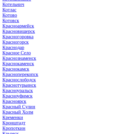
Котельнич
Котлас
Котово
Котовск
Красноармейск
Красновишерск
Красногоровка
Красногорск
Краснодар
Красное Село
Краснознаменск
Краснокаменск
Краснокамск
Красноперекопск
Краснослободск
Краснотурьинск
Красноуральск
Красноуфимск
Красноярск
Красный Сулин
Красный Холм
Кременки
Кронштадт
Кропоткин
Крымск