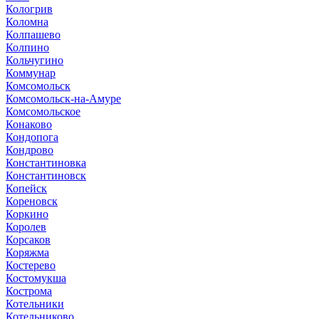
Кологрив
Коломна
Колпашево
Колпино
Кольчугино
Коммунар
Комсомольск
Комсомольск-на-Амуре
Комсомольское
Конаково
Кондопога
Кондрово
Константиновка
Константиновск
Копейск
Кореновск
Коркино
Королев
Корсаков
Коряжма
Костерево
Костомукша
Кострома
Котельники
Котельниково