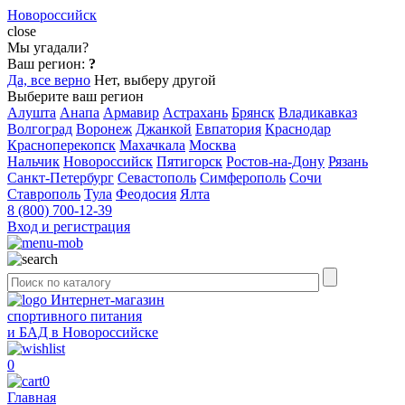
Новороссийск
close
Мы угадали?
Ваш регион:
?
Да, все верно
Нет, выберу другой
Выберите ваш регион
Алушта
Анапа
Армавир
Астрахань
Брянск
Владикавказ
Волгоград
Воронеж
Джанкой
Евпатория
Краснодар
Красноперекопск
Махачкала
Москва
Нальчик
Новороссийск
Пятигорск
Ростов-на-Дону
Рязань
Санкт-Петербург
Севастополь
Симферополь
Сочи
Ставрополь
Тула
Феодосия
Ялта
8 (800) 700-12-39
Вход и регистрация
Интернет-магазин
спортивного питания
и БАД в Новороссийске
0
0
Главная