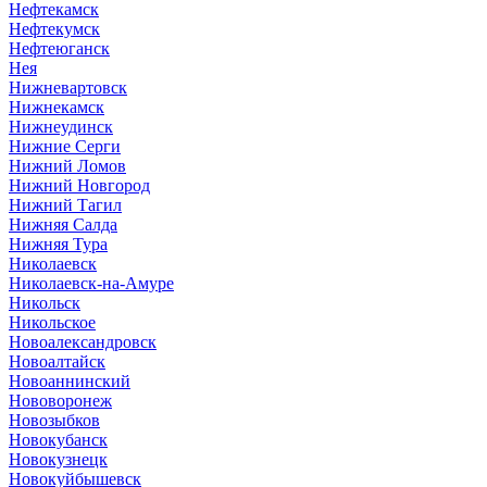
Нефтекамск
Нефтекумск
Нефтеюганск
Нея
Нижневартовск
Нижнекамск
Нижнеудинск
Нижние Серги
Нижний Ломов
Нижний Новгород
Нижний Тагил
Нижняя Салда
Нижняя Тура
Николаевск
Николаевск-на-Амуре
Никольск
Никольское
Новоалександровск
Новоалтайск
Новоаннинский
Нововоронеж
Новозыбков
Новокубанск
Новокузнецк
Новокуйбышевск