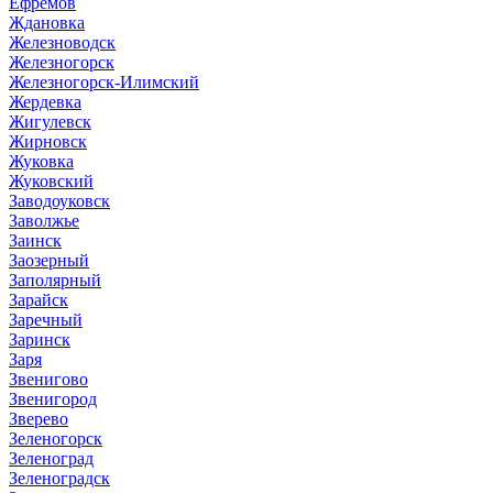
Ефремов
Ждановка
Железноводск
Железногорск
Железногорск-Илимский
Жердевка
Жигулевск
Жирновск
Жуковка
Жуковский
Заводоуковск
Заволжье
Заинск
Заозерный
Заполярный
Зарайск
Заречный
Заринск
Заря
Звенигово
Звенигород
Зверево
Зеленогорск
Зеленоград
Зеленоградск