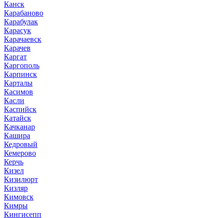
Канск
Карабаново
Карабулак
Карасук
Карачаевск
Карачев
Каргат
Каргополь
Карпинск
Карталы
Касимов
Касли
Каспийск
Катайск
Качканар
Кашира
Кедровый
Кемерово
Керчь
Кизел
Кизилюрт
Кизляр
Кимовск
Кимры
Кингисепп