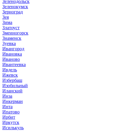
Зеленодольск
Зеленокумск
Зерноград
Зея
Зима
Златоуст
Змеиногорск
Знаменск
Зуевка
Ивангород
Ивановка
Иваново
Ивантеевка
Ивдель
Ижевск
Избербаш
Изобильный
Иланский
Инза
Инкерман
Инта
Ипатово
Ирбит
Иркутск
Исилькуль