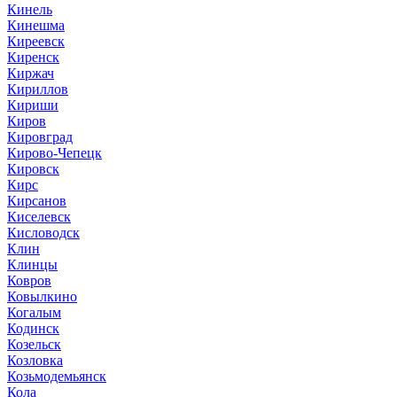
Кинель
Кинешма
Киреевск
Киренск
Киржач
Кириллов
Кириши
Киров
Кировград
Кирово-Чепецк
Кировск
Кирс
Кирсанов
Киселевск
Кисловодск
Клин
Клинцы
Ковров
Ковылкино
Когалым
Кодинск
Козельск
Козловка
Козьмодемьянск
Кола