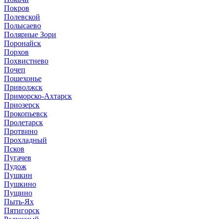
Покров
Полевской
Полысаево
Полярные Зори
Поронайск
Порхов
Похвистнево
Почеп
Пошехонье
Приволжск
Приморско-Ахтарск
Приозерск
Прокопьевск
Пролетарск
Протвино
Прохладный
Псков
Пугачев
Пудож
Пушкин
Пушкино
Пущино
Пыть-Ях
Пятигорск