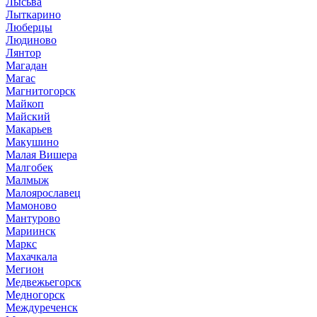
Лысьва
Лыткарино
Люберцы
Людиново
Лянтор
Магадан
Магас
Магнитогорск
Майкоп
Майский
Макарьев
Макушино
Малая Вишера
Малгобек
Малмыж
Малоярославец
Мамоново
Мантурово
Мариинск
Маркс
Махачкала
Мегион
Медвежьегорск
Медногорск
Междуреченск