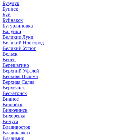
Бузулук
Буинск
Буй
Буйнакск
Бутурлиновка
Валуйки
Великие Луки
Великий Новгород
Великий Устюг
Вельск
Венев
Верещагино
Верхний Уфалей
Верхняя Пышма
Верхняя Салда
Верхоянск
Весьегонск
Видное
Вилюйск
Вилючинск
Вихоревка
Вичуга
Владивосток
Владикавказ
Владимир