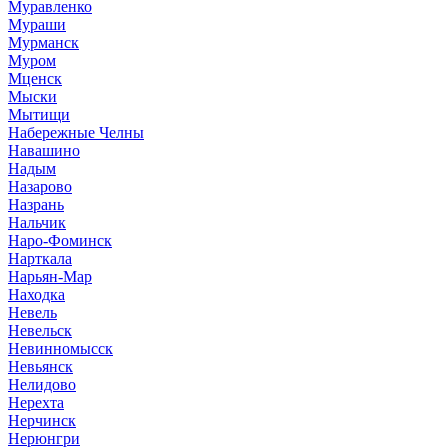
Муравленко
Мураши
Мурманск
Муром
Мценск
Мыски
Мытищи
Набережные Челны
Навашино
Надым
Назарово
Назрань
Нальчик
Наро-Фоминск
Нарткала
Нарьян-Мар
Находка
Невель
Невельск
Невинномысск
Невьянск
Нелидово
Нерехта
Нерчинск
Нерюнгри