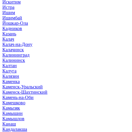
Искитим
Истра
Ишим
Ишимбай
Йошкар-Ола
Кадников
Казань
Калач
Калач-на-Дону
Калачинск
Калининград
Калининск
Калтан
Калуга
Калязин
Каменка
Каменск-Уральский
Каменск-Шахтинский
Камень-на-Оби
Камешково
Камызяк
Камышин
Камышлов
Канаш
Кандалакша