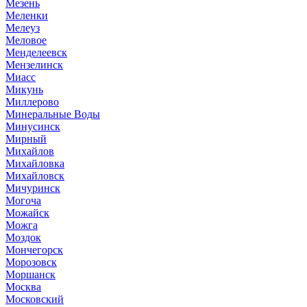
Мезень
Меленки
Мелеуз
Меловое
Менделеевск
Мензелинск
Миасс
Микунь
Миллерово
Минеральные Воды
Минусинск
Мирный
Михайлов
Михайловка
Михайловск
Мичуринск
Могоча
Можайск
Можга
Моздок
Мончегорск
Морозовск
Моршанск
Москва
Московский