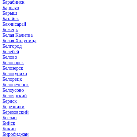
Барабинск
Барнаул
Барыш
Батайск
Бахчисарай
Бежецк
Белая Калитва
Белая Холуница
Белгород
Белебей
Белово
Белогорск
Белозерск
Белокуриха
Белорецк
Белореченск
Белоусово
Белоярский
Бердск
Березники
Березовский
Беслан
Бийск
Бикин
Биробиджан