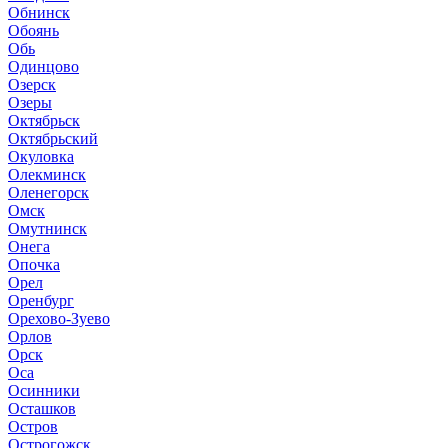
Обнинск
Обоянь
Обь
Одинцово
Озерск
Озеры
Октябрьск
Октябрьский
Окуловка
Олекминск
Оленегорск
Омск
Омутнинск
Онега
Опочка
Орел
Оренбург
Орехово-Зуево
Орлов
Орск
Оса
Осинники
Осташков
Остров
Острогожск