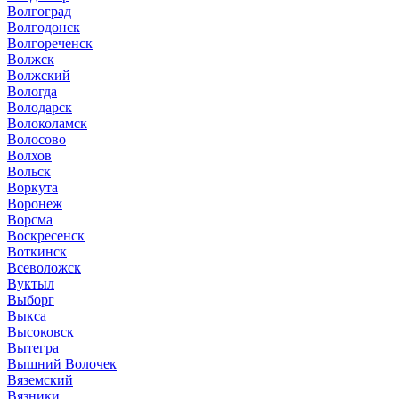
Волгоград
Волгодонск
Волгореченск
Волжск
Волжский
Вологда
Володарск
Волоколамск
Волосово
Волхов
Вольск
Воркута
Воронеж
Ворсма
Воскресенск
Воткинск
Всеволожск
Вуктыл
Выборг
Выкса
Высоковск
Вытегра
Вышний Волочек
Вяземский
Вязники