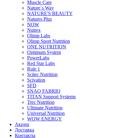
Muscle Care
Nature`s Way
NATURE'S BEAUTY
Natures Plus
NOW
Nutrex
Olimp Labs
Olimp Sport Nutrition
ONE NUTRITION
Optimum System
PowerLabs
Red Star Labs
Rule 1
Scitec Nutrition
Scivation
SFD
SNAQ FABRIQ
TITAN Support Systems
Trec Nutrition
Ultimate Nutrition
Universal Nutrition
WOW ENERGY
Акции
Доставка
Контакты