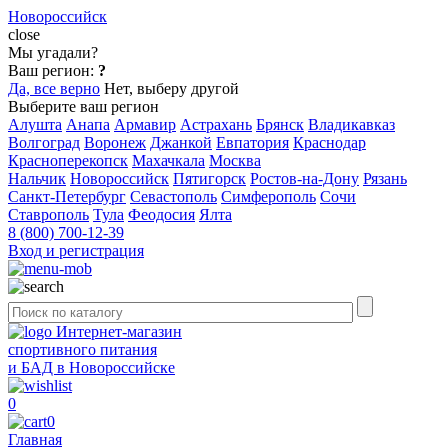
Новороссийск
close
Мы угадали?
Ваш регион:
?
Да, все верно
Нет, выберу другой
Выберите ваш регион
Алушта
Анапа
Армавир
Астрахань
Брянск
Владикавказ
Волгоград
Воронеж
Джанкой
Евпатория
Краснодар
Красноперекопск
Махачкала
Москва
Нальчик
Новороссийск
Пятигорск
Ростов-на-Дону
Рязань
Санкт-Петербург
Севастополь
Симферополь
Сочи
Ставрополь
Тула
Феодосия
Ялта
8 (800) 700-12-39
Вход и регистрация
Интернет-магазин
спортивного питания
и БАД в Новороссийске
0
0
Главная