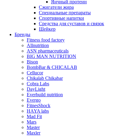
Яичный протеин
Сжигатели жира
Специальные препараты
Спортивные напитки
Средства для суставов и связок
Шейкер
Бренды
Fitness food factory
Allnutrition
ASN pharmaceuticals
BIG MAN NUTRITION
Bison
BombBar & CHICALAB
Cellucor
Chikalab Chikabar
Cobra Labs
DayLight
Everbuild nutrition
Evergo
FitnesShock
HAYA labs
Mad Fit
Mars
Master
Maxler