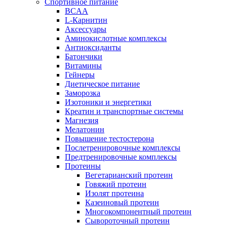
Спортивное питание
BCAA
L-Карнитин
Аксессуары
Аминокислотные комплексы
Антиоксиданты
Батончики
Витамины
Гейнеры
Диетическое питание
Заморозка
Изотоники и энергетики
Креатин и транспортные системы
Магнезия
Мелатонин
Повышение тестостерона
Послетренировочные комплексы
Предтренировочные комплексы
Протеины
Вегетарианский протеин
Говяжий протеин
Изолят протеина
Казеиновый протеин
Многокомпонентный протеин
Сывороточный протеин