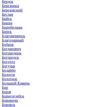
Бердск
Березники
Березовский
Беслан
Бийск
Бикин
Биробиджан
Бирск
Благовещенск
Благодарный
Бобров
Богданович
Богородицк
Богородск
Боготол
Богучар
Бодайбо
Бологое
Болотное
Большой Камень
Бор
Борзя
Борисоглебск
Боровичи
Боровск