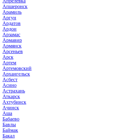
Апрелевка
Апшеронск
Арамиль
Аргун
Ардатов
Ардон
Арзамас
Армавир
Армянск
Арсеньев
Арск
Артем
Артемовский
Архангельск
Асбест
Асино
Астрахань
Аткарск
Ахтубинск
Ачинск
Аша
Бабаево
Бавлы
Баймак
Бакал