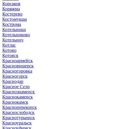
Корсаков
Коряжма
Костерево
Костомукша
Кострома
Котельники
Котельниково
Котельнич
Котлас
Котово
Котовск
Красноармейск
Красновишерск
Красногоровка
Красногорск
Краснодар
Красное Село
Краснознаменск
Краснокаменск
Краснокамск
Красноперекопск
Краснослободск
Краснотурьинск
Красноуральск
Красноуфимск