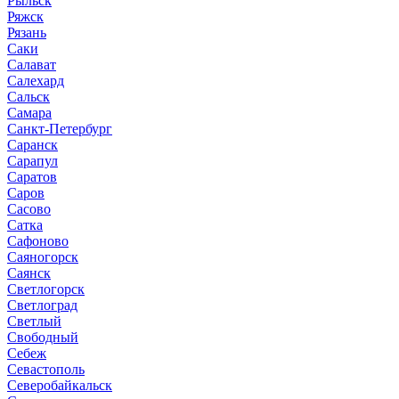
Рыльск
Ряжск
Рязань
Саки
Салават
Салехард
Сальск
Самара
Санкт-Петербург
Саранск
Сарапул
Саратов
Саров
Сасово
Сатка
Сафоново
Саяногорск
Саянск
Светлогорск
Светлоград
Светлый
Свободный
Себеж
Севастополь
Северобайкальск