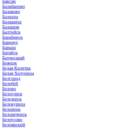
Баксан
Балабаново
Балаково
Балахна
Балашиха
Балашов
Балтийск
Барабинск
Барнаул
Барыш
Батайск
Бахчисарай
Бежецк
Белая Калитва
Белая Холуница
Белгород
Белебей
Белово
Белогорск
Белозерск
Белокуриха
Белорецк
Белореченск
Белоусово
Белоярский