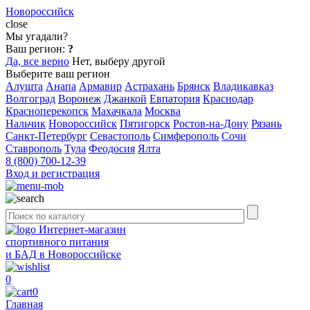
Новороссийск
close
Мы угадали?
Ваш регион:
?
Да, все верно
Нет, выберу другой
Выберите ваш регион
Алушта
Анапа
Армавир
Астрахань
Брянск
Владикавказ
Волгоград
Воронеж
Джанкой
Евпатория
Краснодар
Красноперекопск
Махачкала
Москва
Нальчик
Новороссийск
Пятигорск
Ростов-на-Дону
Рязань
Санкт-Петербург
Севастополь
Симферополь
Сочи
Ставрополь
Тула
Феодосия
Ялта
8 (800) 700-12-39
Вход и регистрация
Интернет-магазин
спортивного питания
и БАД в Новороссийске
0
0
Главная