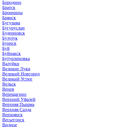
Бородино
Братск
Бронницы
Брянск
Бугульма
Бугуруслан
Буденновск
Бузулук
Буинск
Буй
Буйнакск
Бутурлиновка
Валуйки
Великие Луки
Великий Новгород
Великий Устюг
Вельск
Венев
Верещагино
Верхний Уфалей
Верхняя Пышма
Верхняя Салда
Верхоянск
Весьегонск
Видное