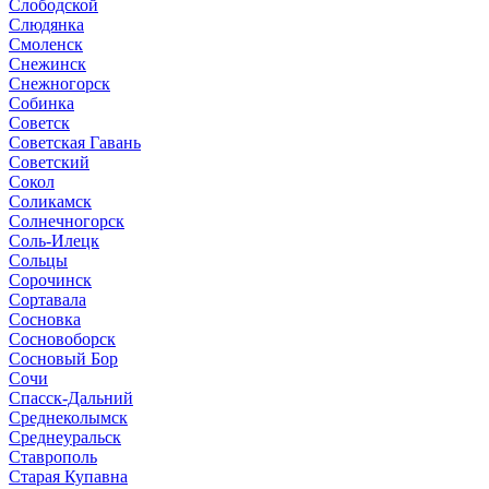
Слободской
Слюдянка
Смоленск
Снежинск
Снежногорск
Собинка
Советск
Советская Гавань
Советский
Сокол
Соликамск
Солнечногорск
Соль-Илецк
Сольцы
Сорочинск
Сортавала
Сосновка
Сосновоборск
Сосновый Бор
Сочи
Спасск-Дальний
Среднеколымск
Среднеуральск
Ставрополь
Старая Купавна