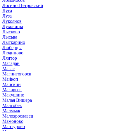
Ломоносов
Лосино-Петровский
Луга
Луза
Лукоянов
Луховицы
Лысково
Лысьва
Лыткарино
Люберцы
Людиново
Лянтор
Магадан
Магас
Магнитогорск
Майкоп
Майский
Макарьев
Макушино
Малая Вишера
Малгобек
Малмыж
Малоярославец
Мамоново
Мантурово