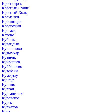
Красноярск
Красный Сулин
Красный Холм
Кременки
Кронштадт
Кропоткин
Крымск
Кстово
Кубинка
Кувандык
Кувшиново
Кудымкар
Кузнецк
Куйбышев
Куйбышево
Кулебаки
Кумертау
Кунгур
Купино
Курган
Курганинск
Куровское
Курск
Курчатов
Куса