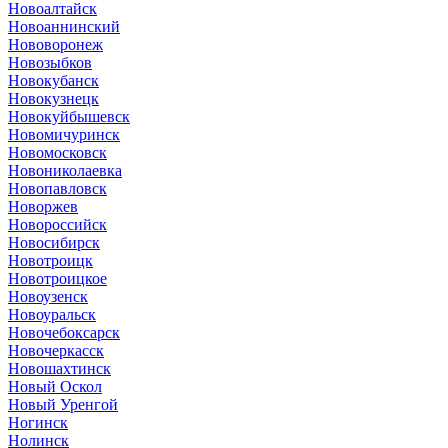
Новоалтайск
Новоаннинский
Нововоронеж
Новозыбков
Новокубанск
Новокузнецк
Новокуйбышевск
Новомичуринск
Новомосковск
Новониколаевка
Новопавловск
Новоржев
Новороссийск
Новосибирск
Новотроицк
Новотроицкое
Новоузенск
Новоуральск
Новочебоксарск
Новочеркасск
Новошахтинск
Новый Оскол
Новый Уренгой
Ногинск
Нолинск