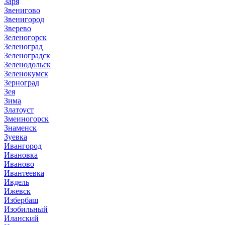
Заря
Звенигово
Звенигород
Зверево
Зеленогорск
Зеленоград
Зеленоградск
Зеленодольск
Зеленокумск
Зерноград
Зея
Зима
Златоуст
Змеиногорск
Знаменск
Зуевка
Ивангород
Ивановка
Иваново
Ивантеевка
Ивдель
Ижевск
Избербаш
Изобильный
Иланский