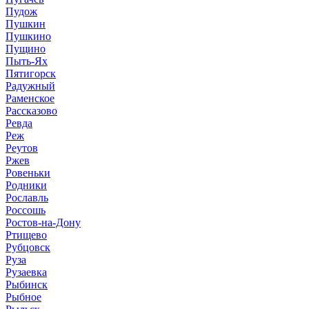
Пудож
Пушкин
Пушкино
Пущино
Пыть-Ях
Пятигорск
Радужный
Раменское
Рассказово
Ревда
Реж
Реутов
Ржев
Ровеньки
Родники
Рославль
Россошь
Ростов-на-Дону
Ртищево
Рубцовск
Руза
Рузаевка
Рыбинск
Рыбное