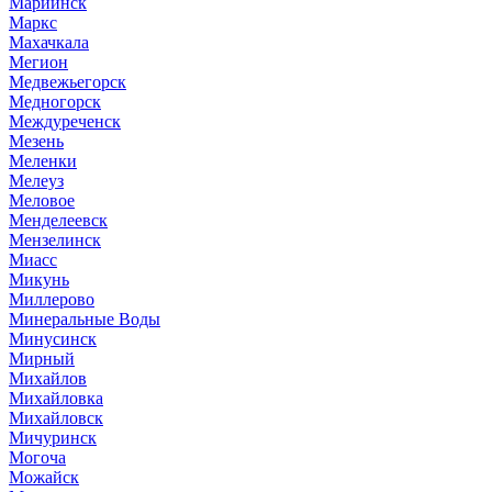
Мариинск
Маркс
Махачкала
Мегион
Медвежьегорск
Медногорск
Междуреченск
Мезень
Меленки
Мелеуз
Меловое
Менделеевск
Мензелинск
Миасс
Микунь
Миллерово
Минеральные Воды
Минусинск
Мирный
Михайлов
Михайловка
Михайловск
Мичуринск
Могоча
Можайск