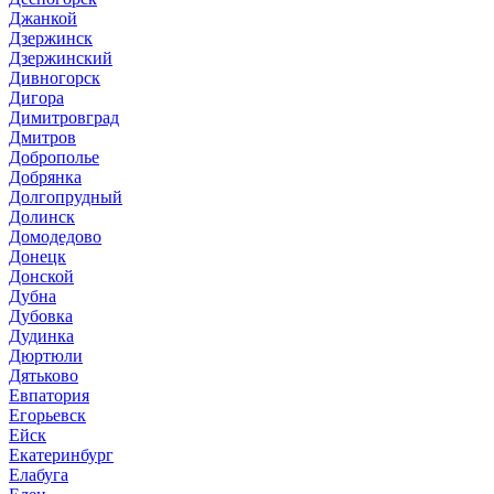
Джанкой
Дзержинск
Дзержинский
Дивногорск
Дигора
Димитровград
Дмитров
Доброполье
Добрянка
Долгопрудный
Долинск
Домодедово
Донецк
Донской
Дубна
Дубовка
Дудинка
Дюртюли
Дятьково
Евпатория
Егорьевск
Ейск
Екатеринбург
Елабуга