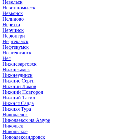
Невельск
Невинномысск
Невьянск
Нелидово
Нерехта
Нерчинск
Нерюнгри
Нефтекамск
Нефтекумск
Нефтеюганск
Нея
Нижневартовск
Нижнекамск
Нижнеудинск
Нижние Серги
Нижний Ломов
Нижний Новгород
Нижний Тагил
Нижняя Салда
Нижняя Тура
Николаевск
Николаевск-на-Амуре
Никольск
Никольское
Новоалександровск