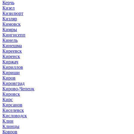
Керчь
Кизел
Кизилюрт
Кизляр
Кимовск
Кимры
Кингисепп
Кинель
Кинешма
Киреевск
Киренск
Киржач
Кириллов
Кириши
Киров
Кировград
Кирово-Чепецк
Кировск
Кирс
Кирсанов
Киселевск
Кисловодск
Клин
Клинцы
Ковров