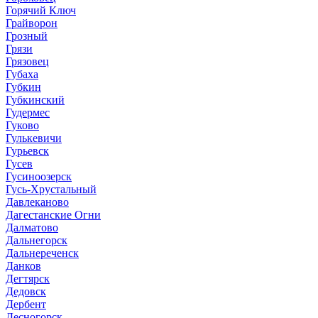
Горячий Ключ
Грайворон
Грозный
Грязи
Грязовец
Губаха
Губкин
Губкинский
Гудермес
Гуково
Гулькевичи
Гурьевск
Гусев
Гусиноозерск
Гусь-Хрустальный
Давлеканово
Дагестанские Огни
Далматово
Дальнегорск
Дальнереченск
Данков
Дегтярск
Дедовск
Дербент
Десногорск