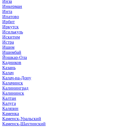
Инза
Инкерман
Инта
Ипатово
Ирбит
Иркутск
Исилькуль
Искитим
Истра
Ишим
Ишимбай
Йошкар-Ола
Кадников
Казань
Калач
Калач-на-Дону
Калачинск
Калининград
Калининск
Калтан
Калуга
Калязин
Каменка
Каменск-Уральский
Каменск-Шахтинский