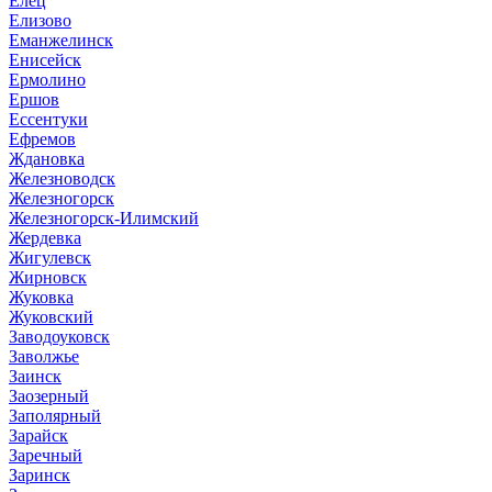
Елец
Елизово
Еманжелинск
Енисейск
Ермолино
Ершов
Ессентуки
Ефремов
Ждановка
Железноводск
Железногорск
Железногорск-Илимский
Жердевка
Жигулевск
Жирновск
Жуковка
Жуковский
Заводоуковск
Заволжье
Заинск
Заозерный
Заполярный
Зарайск
Заречный
Заринск