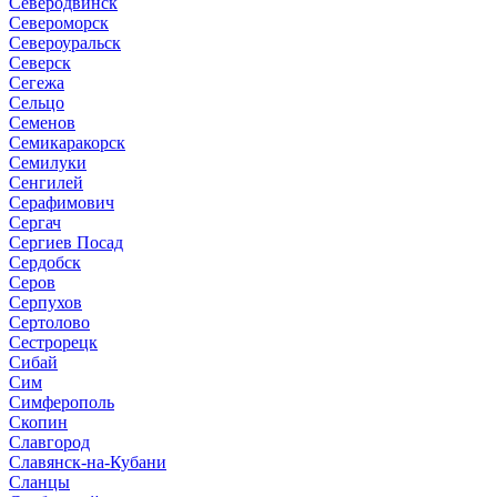
Северодвинск
Североморск
Североуральск
Северск
Сегежа
Сельцо
Семенов
Семикаракорск
Семилуки
Сенгилей
Серафимович
Сергач
Сергиев Посад
Сердобск
Серов
Серпухов
Сертолово
Сестрорецк
Сибай
Сим
Симферополь
Скопин
Славгород
Славянск-на-Кубани
Сланцы