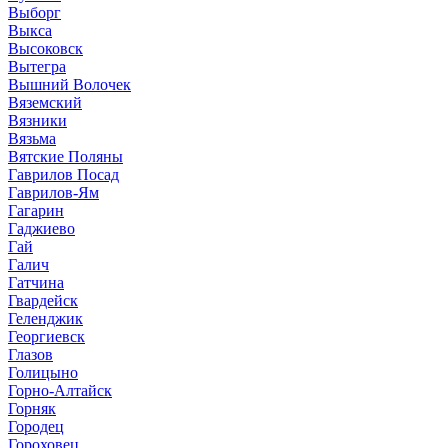
Выборг
Выкса
Высоковск
Вытегра
Вышний Волочек
Вяземский
Вязники
Вязьма
Вятские Поляны
Гаврилов Посад
Гаврилов-Ям
Гагарин
Гаджиево
Гай
Галич
Гатчина
Гвардейск
Геленджик
Георгиевск
Глазов
Голицыно
Горно-Алтайск
Горняк
Городец
Гороховец