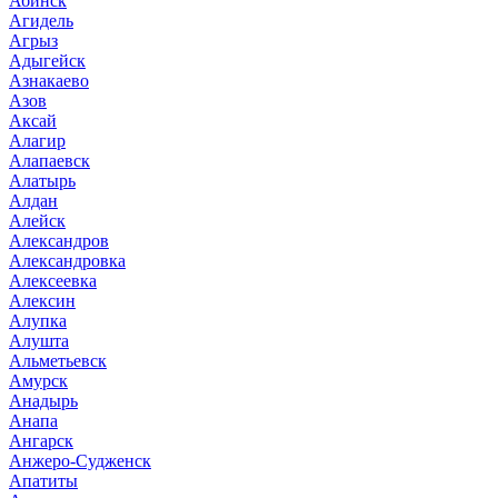
Абинск
Агидель
Агрыз
Адыгейск
Азнакаево
Азов
Аксай
Алагир
Алапаевск
Алатырь
Алдан
Алейск
Александров
Александровка
Алексеевка
Алексин
Алупка
Алушта
Альметьевск
Амурск
Анадырь
Анапа
Ангарск
Анжеро-Судженск
Апатиты