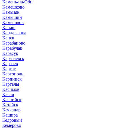
Камень-на-Оби
Камешково
Камызяк
Камышин
Камышлов
Канаш
Кандалакша
Канск
Карабаново
Карабулак
Карасук
Карачаевск
Карачев
Каргат
Каргополь
Карпинск
Карталы
Касимов
Касли
Каспийск
Катайск
Качканар
Кашира
Кедровый
Кемерово