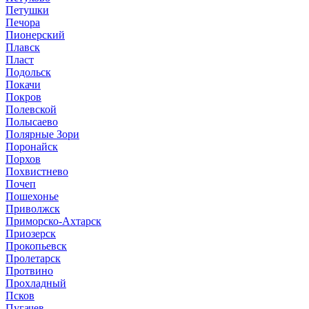
Петушки
Печора
Пионерский
Плавск
Пласт
Подольск
Покачи
Покров
Полевской
Полысаево
Полярные Зори
Поронайск
Порхов
Похвистнево
Почеп
Пошехонье
Приволжск
Приморско-Ахтарск
Приозерск
Прокопьевск
Пролетарск
Протвино
Прохладный
Псков
Пугачев