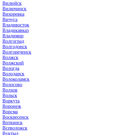
Вилюйск
Вилючинск
Вихоревка
Вичуга
Владивосток
Владикавказ
Владимир
Волгоград
Волгодонск
Волгореченск
Волжск
Волжский
Вологда
Володарск
Волоколамск
Волосово
Волхов
Вольск
Воркута
Воронеж
Ворсма
Воскресенск
Воткинск
Всеволожск
Вуктыл