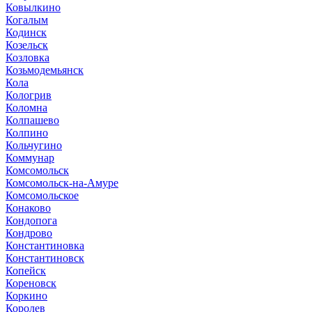
Ковылкино
Когалым
Кодинск
Козельск
Козловка
Козьмодемьянск
Кола
Кологрив
Коломна
Колпашево
Колпино
Кольчугино
Коммунар
Комсомольск
Комсомольск-на-Амуре
Комсомольское
Конаково
Кондопога
Кондрово
Константиновка
Константиновск
Копейск
Кореновск
Коркино
Королев