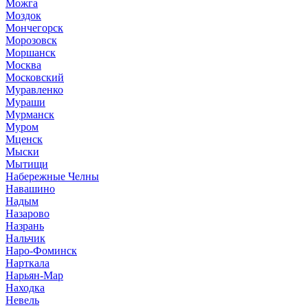
Можга
Моздок
Мончегорск
Морозовск
Моршанск
Москва
Московский
Муравленко
Мураши
Мурманск
Муром
Мценск
Мыски
Мытищи
Набережные Челны
Навашино
Надым
Назарово
Назрань
Нальчик
Наро-Фоминск
Нарткала
Нарьян-Мар
Находка
Невель