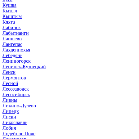
Кушва
Кызыл
Кыштым
Кяхта
Лабинск
Лабытнанги
Лаишево
Лангепас
Лахденпохья
Лебедянь
Лениногорск
Ленинск-Кузнецкий
Ленск
Лермонтов
Лесной
Лесозаводск
Лесосибирск
Ливны
Ликино-Дулево
Липецк
Лиски
Лихославль
Лобня
Лодейное Поле