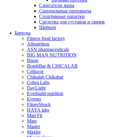
Сжигатели жира
Специальные препараты
Спортивные напитки
Средства для суставов и связок
Шейкер
Бренды
Fitness food factory
Allnutrition
ASN pharmaceuticals
BIG MAN NUTRITION
Bison
BombBar & CHICALAB
Cellucor
Chikalab Chikabar
Cobra Labs
DayLight
Everbuild nutrition
Evergo
FitnesShock
HAYA labs
Mad Fit
Mars
Master
Maxler