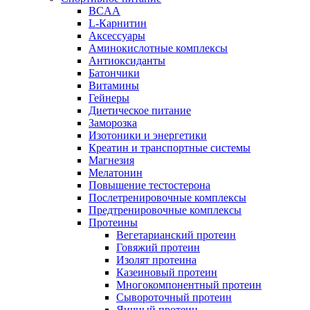
BCAA
L-Карнитин
Аксессуары
Аминокислотные комплексы
Антиоксиданты
Батончики
Витамины
Гейнеры
Диетическое питание
Заморозка
Изотоники и энергетики
Креатин и транспортные системы
Магнезия
Мелатонин
Повышение тестостерона
Послетренировочные комплексы
Предтренировочные комплексы
Протеины
Вегетарианский протеин
Говяжий протеин
Изолят протеина
Казеиновый протеин
Многокомпонентный протеин
Сывороточный протеин
Яичный протеин