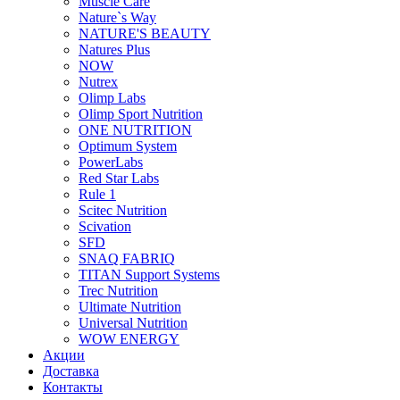
Muscle Care
Nature`s Way
NATURE'S BEAUTY
Natures Plus
NOW
Nutrex
Olimp Labs
Olimp Sport Nutrition
ONE NUTRITION
Optimum System
PowerLabs
Red Star Labs
Rule 1
Scitec Nutrition
Scivation
SFD
SNAQ FABRIQ
TITAN Support Systems
Trec Nutrition
Ultimate Nutrition
Universal Nutrition
WOW ENERGY
Акции
Доставка
Контакты