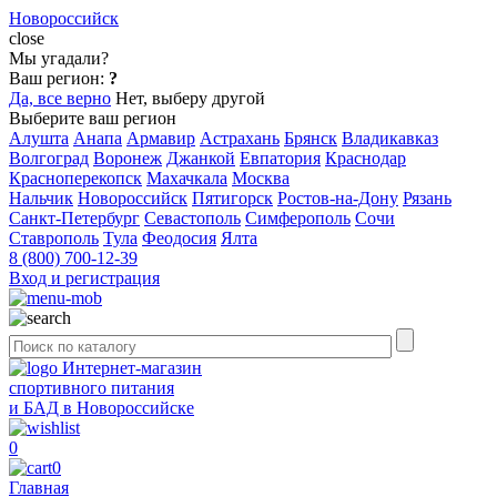
Новороссийск
close
Мы угадали?
Ваш регион:
?
Да, все верно
Нет, выберу другой
Выберите ваш регион
Алушта
Анапа
Армавир
Астрахань
Брянск
Владикавказ
Волгоград
Воронеж
Джанкой
Евпатория
Краснодар
Красноперекопск
Махачкала
Москва
Нальчик
Новороссийск
Пятигорск
Ростов-на-Дону
Рязань
Санкт-Петербург
Севастополь
Симферополь
Сочи
Ставрополь
Тула
Феодосия
Ялта
8 (800) 700-12-39
Вход и регистрация
Интернет-магазин
спортивного питания
и БАД в Новороссийске
0
0
Главная