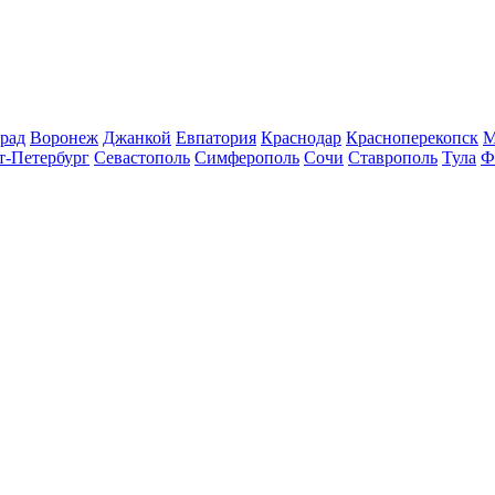
рад
Воронеж
Джанкой
Евпатория
Краснодар
Красноперекопск
М
т-Петербург
Севастополь
Симферополь
Сочи
Ставрополь
Тула
Ф