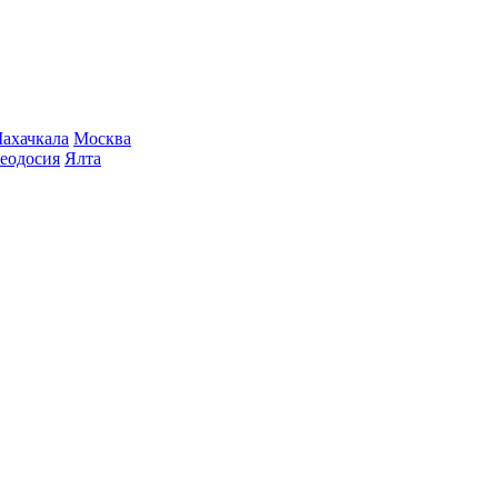
ахачкала
Москва
еодосия
Ялта