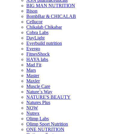
ASN pharmaceuticals
BIG MAN NUTRITION
Bison
BombBar & CHICALAB
Cellucor
Chikalab Chikabar
Cobra Labs
DayLight
Everbuild nutrition
Evergo
FitnesShock
HAYA labs
Mad Fit
Mars
Master
Maxler
Muscle Care
Nature`s Way
NATURE'S BEAUTY
Natures Plus
NOW
Nutrex
Olimp Labs
Olimp Sport Nutrition
ONE NUTRITION