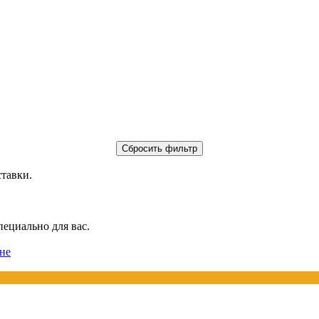
ставки.
пециально для вас.
не