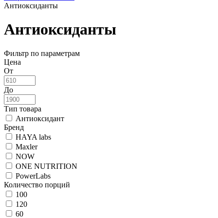
Антиоксиданты
Антиоксиданты
Фильтр по параметрам
Цена
От
До
Тип товара
Антиоксидант
Бренд
HAYA labs
Maxler
NOW
ONE NUTRITION
PowerLabs
Количество порций
100
120
60