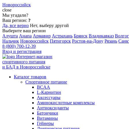
Новороссийск
close
Мы угадали?
Ваш регион:
?
Да, все верно
Нет, выберу другой
Выберите ваш регион
Алушта
Анапа
Армавир
Астрахань
Брянск
Владикавказ
Волгог
Нальчик
Новороссийск
Пятигорск
Ростов-на-Дону
Рязань
Санк
8 (800) 700-12-39
Вход и регистрация
Интернет-магазин
спортивного питания
и БАД в Новороссийске
Каталог товаров
Спортивное питание
BCAA
L-Карнитин
Аксессуары
Аминокислотные комплексы
Антиоксиданты
Батончики
Витамины
Гейнеры
Диетическое питание