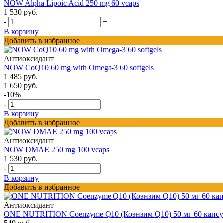
NOW Alpha Lipoic Acid 250 mg 60 vcaps
1 530 руб.
-
+
В корзину
Добавить в избранное
Антиоксидант
NOW CoQ10 60 mg with Omega-3 60 softgels
1 485 руб.
1 650 руб.
-10%
-
+
В корзину
Добавить в избранное
Антиоксидант
NOW DMAE 250 mg 100 vcaps
1 530 руб.
-
+
В корзину
Добавить в избранное
Антиоксидант
ONE NUTRITION Coenzyme Q10 (Коэнзим Q10) 50 мг 60 капсу
549 руб.