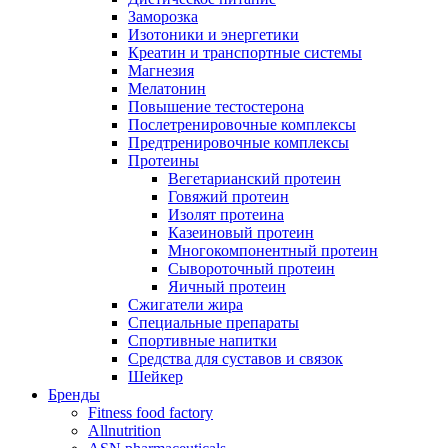
Заморозка
Изотоники и энергетики
Креатин и транспортные системы
Магнезия
Мелатонин
Повышение тестостерона
Послетренировочные комплексы
Предтренировочные комплексы
Протеины
Вегетарианский протеин
Говяжий протеин
Изолят протеина
Казеиновый протеин
Многокомпонентный протеин
Сывороточный протеин
Яичный протеин
Сжигатели жира
Специальные препараты
Спортивные напитки
Средства для суставов и связок
Шейкер
Бренды
Fitness food factory
Allnutrition