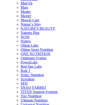
Mad Fit
Mars
Master
Maxler
Muscle Care
Nature`s Way
NATURE'S BEAUTY
Natures Plus
NOW
Nutrex
Olimp Labs
Olimp Sport Nutrition
ONE NUTRITION
Optimum System
PowerLabs
Red Star Labs
Rule 1
Scitec Nutrition
Scivation
SFD
SNAQ FABRIQ
TITAN Support Systems
Trec Nutrition
Ultimate Nutrition
Universal Nutrition