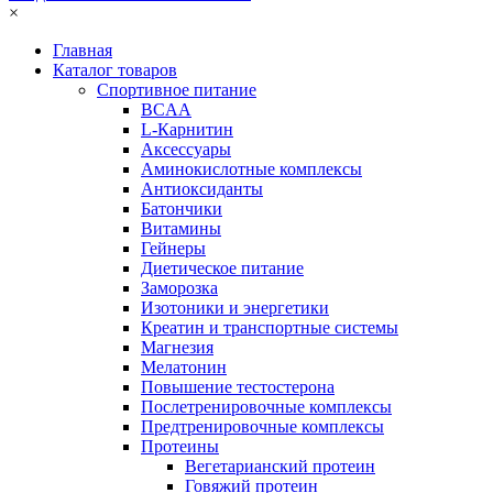
×
Главная
Каталог товаров
Спортивное питание
BCAA
L-Карнитин
Аксессуары
Аминокислотные комплексы
Антиоксиданты
Батончики
Витамины
Гейнеры
Диетическое питание
Заморозка
Изотоники и энергетики
Креатин и транспортные системы
Магнезия
Мелатонин
Повышение тестостерона
Послетренировочные комплексы
Предтренировочные комплексы
Протеины
Вегетарианский протеин
Говяжий протеин