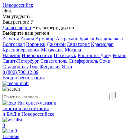
Новороссийск
close
Мы угадали?
Ваш регион:
?
Да, все верно
Нет, выберу другой
Выберите ваш регион
Алушта
Анапа
Армавир
Астрахань
Брянск
Владикавказ
Волгоград
Воронеж
Джанкой
Евпатория
Краснодар
Красноперекопск
Махачкала
Москва
Нальчик
Новороссийск
Пятигорск
Ростов-на-Дону
Рязань
Санкт-Петербург
Севастополь
Симферополь
Сочи
Ставрополь
Тула
Феодосия
Ялта
8 (800) 700-12-39
Вход и регистрация
Интернет-магазин
спортивного питания
и БАД в Новороссийске
0
0
Главная