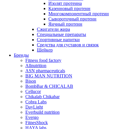
Изолят протеина
Казеиновый протеин
Многокомпонентный протеин
Сывороточный протеин
Яичный протеин
Сжигатели жира
Специальные препараты
Спортивные напитки
Средства для суставов и связок
Шейкер
Бренды
Fitness food factory
Allnutrition
ASN pharmaceuticals
BIG MAN NUTRITION
Bison
BombBar & CHICALAB
Cellucor
Chikalab Chikabar
Cobra Labs
DayLight
Everbuild nutrition
Evergo
FitnesShock
HAYA labs