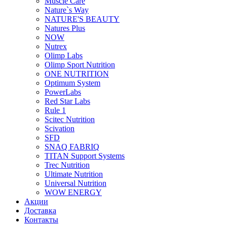
Muscle Care
Nature`s Way
NATURE'S BEAUTY
Natures Plus
NOW
Nutrex
Olimp Labs
Olimp Sport Nutrition
ONE NUTRITION
Optimum System
PowerLabs
Red Star Labs
Rule 1
Scitec Nutrition
Scivation
SFD
SNAQ FABRIQ
TITAN Support Systems
Trec Nutrition
Ultimate Nutrition
Universal Nutrition
WOW ENERGY
Акции
Доставка
Контакты