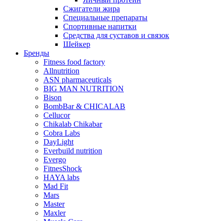
Сжигатели жира
Специальные препараты
Спортивные напитки
Средства для суставов и связок
Шейкер
Бренды
Fitness food factory
Allnutrition
ASN pharmaceuticals
BIG MAN NUTRITION
Bison
BombBar & CHICALAB
Cellucor
Chikalab Chikabar
Cobra Labs
DayLight
Everbuild nutrition
Evergo
FitnesShock
HAYA labs
Mad Fit
Mars
Master
Maxler