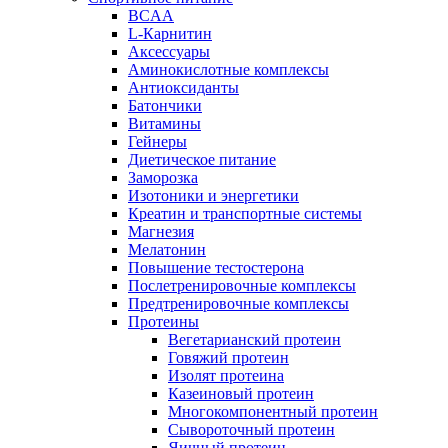
BCAA
L-Карнитин
Аксессуары
Аминокислотные комплексы
Антиоксиданты
Батончики
Витамины
Гейнеры
Диетическое питание
Заморозка
Изотоники и энергетики
Креатин и транспортные системы
Магнезия
Мелатонин
Повышение тестостерона
Послетренировочные комплексы
Предтренировочные комплексы
Протеины
Вегетарианский протеин
Говяжий протеин
Изолят протеина
Казеиновый протеин
Многокомпонентный протеин
Сывороточный протеин
Яичный протеин