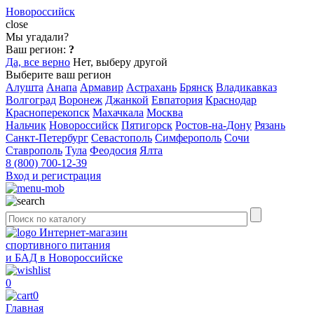
Новороссийск
close
Мы угадали?
Ваш регион:
?
Да, все верно
Нет, выберу другой
Выберите ваш регион
Алушта
Анапа
Армавир
Астрахань
Брянск
Владикавказ
Волгоград
Воронеж
Джанкой
Евпатория
Краснодар
Красноперекопск
Махачкала
Москва
Нальчик
Новороссийск
Пятигорск
Ростов-на-Дону
Рязань
Санкт-Петербург
Севастополь
Симферополь
Сочи
Ставрополь
Тула
Феодосия
Ялта
8 (800) 700-12-39
Вход и регистрация
Интернет-магазин
спортивного питания
и БАД в Новороссийске
0
0
Главная