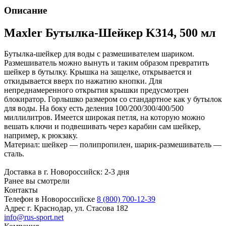
Описание
Maxler Бутылка-Шейкер K314, 500 мл
Бутылка-шейкер для воды с размешивателем шариком.
Размешиватель можно вынуть и таким образом превратить
шейкер в бутылку. Крышка на защелке, открывается и
откидывается вверх по нажатию кнопки. Для
непреднамеренного открытия крышки предусмотрен
блокиратор. Горлышко размером со стандартное как у бутылок
для воды. На боку есть деления 100/200/300/400/500
миллилитров. Имеется широкая петля, на которую можно
вешать ключи и подвешивать через карабин сам шейкер,
например, к рюкзаку.
Материал: шейкер — полипропилен, шарик-размешиватель —
сталь.
Доставка в г. Новороссийск: 2-3 дня
Ранее вы смотрели
Контакты
Телефон в Новороссийске
8 (800) 700-12-39
Адрес
г. Краснодар, ул. Стасова 182
info@rus-sport.net