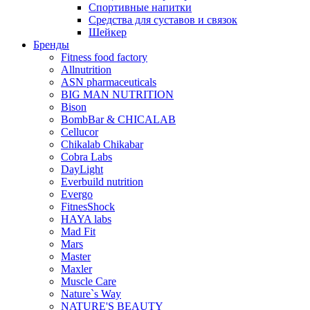
Спортивные напитки
Средства для суставов и связок
Шейкер
Бренды
Fitness food factory
Allnutrition
ASN pharmaceuticals
BIG MAN NUTRITION
Bison
BombBar & CHICALAB
Cellucor
Chikalab Chikabar
Cobra Labs
DayLight
Everbuild nutrition
Evergo
FitnesShock
HAYA labs
Mad Fit
Mars
Master
Maxler
Muscle Care
Nature`s Way
NATURE'S BEAUTY