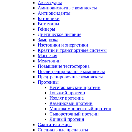
Аксессуары
Аминокислотные комплексы
Антиоксиданты
Батончики
Витамины
Гейнеры
Диетическое питание
Заморозка
Изотоники и энергетики
Креатин и транспортные системы
Магнезия
Мелатонин
Повышение тестостерона
Послетренировочные комплексы
Предтренировочные комплексы
Протеины
Вегетарианский протеин
Говяжий протеин
Изолят протеина
Казеиновый протеин
Многокомпонентный протеин
Сывороточный протеин
Яичный протеин
Сжигатели жира
Специальные препараты