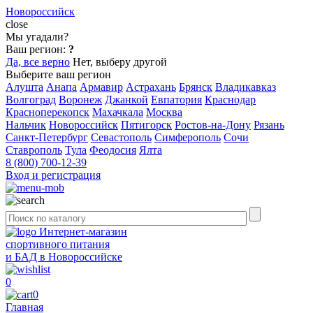
Новороссийск
close
Мы угадали?
Ваш регион:
?
Да, все верно
Нет, выберу другой
Выберите ваш регион
Алушта
Анапа
Армавир
Астрахань
Брянск
Владикавказ
Волгоград
Воронеж
Джанкой
Евпатория
Краснодар
Красноперекопск
Махачкала
Москва
Нальчик
Новороссийск
Пятигорск
Ростов-на-Дону
Рязань
Санкт-Петербург
Севастополь
Симферополь
Сочи
Ставрополь
Тула
Феодосия
Ялта
8 (800) 700-12-39
Вход и регистрация
Интернет-магазин
спортивного питания
и БАД в Новороссийске
0
0
Главная